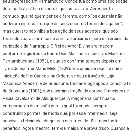
seu progresso em Pernambuco. Conceitua como uma sociedade
destinada à prática do bem e que só faz isto. Acrescenta,
contudo, que há quem pense diferente, como “os que nela não
puderam ingressar ou que de seus quadros foram desligados”,
mas que isto não inibe a boa ação de seus adeptos, que são
formados para a prática do amor ao próximo e para o exercício da
caridade e da filantropia. O frei do Amor Divino era maçom
conforme registros do Padre Dias Martins em seu livro Mártires
Pernambucanos (1853), o que se confirma tempos depois em
livros do escritor Mário Melo (1909), nos quais se reporta que a
iniciação de Frei Caneca, na Ordem, se deu através da Loja
Maçônica Academia de Suassuna, fundada logo após a Conspirata
de Suassuna (1801), sob a administração do coronel Francisco de
Paula Cavalcanti de Albuquerque. A maçonaria continua no
cumprimento da missão para a qual foi criada: sempre
construindo pontes, de modo que, por esse intermédio, seja
possível a felicidade chegar aos carentes de tão importante
benefício. Agora mesmo, tem-se mais uma prova disso. Quando a