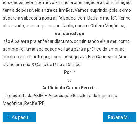
ensejados pela internet, o ensino, a orientação e a comunicação
têm sido possíveis entre os irmãos. Vamos suprindo, pois, como
sugere a sabedoria popular, “o pouco, com Deus, é muito”. Tenho
observado, sem surpresa, portanto, que, na Ordem Maçônica,
solidariedade
não é palavra pra enfeitar discurso, continuando ela a ser, como
sempre foi, uma sociedade voltada para a prática do amor ao
próximo e da filantropia, como assegurava Frei Caneca do Amor
Divino em sua X Carta de Pítia a Damão.
Por Ir
.·.
Antônio do Carmo Ferreira
. Presidente da ABIM – Associação Brasileira da Imprensa
Maçônica. Recife/PE.
Navegação de Post
As peculiaridades atribuídas há um Venerável Mestre
Rayana Matos de Souza concluiu o curso de Medicina