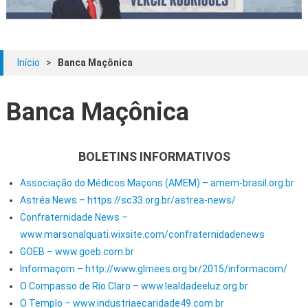
Início
>
Banca Maçônica
Banca Maçônica
BOLETINS INFORMATIVOS
Associação do Médicos Maçons (AMEM) – amem-brasil.org.br
Astréa News – https://sc33.org.br/astrea-news/
Confraternidade News –
www.marsonalquati.wixsite.com/confraternidadenews
GOEB – www.goeb.com.br
Informaçom – http://www.glmees.org.br/2015/informacom/
O Compasso de Rio Claro – www.lealdadeeluz.org.br
O Templo – www.industriaecaridade49.com.br