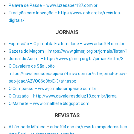
Palavra de Passe – www.luzesaber187.com.br
Tradição com Inovação – https://www.gob.org.br/revistas-
digitais/
JORNAIS
Expressão – O jornal da Fraternidade – www.arlsdf04.com.br
Gazeta do Maçom – https://www.glmerj.org.br/jornais/listar/1
Jornal do Acomi – https://www.glmerj.org.br/jornais/listar/3
O Cavaleiro de São João –
https://cavaleirosdesaojoao74.mvu.com.br/site/jornal-o-cav-
sao-joao/A2VOG6c8hxE-3/atr.aspx
O Compasso – www.jornalocompasso.com.br
O Cruzado – http://www.cavaleirosdaluz18.com.br/jornal
O Malhete – www.omalhete.blogspot.com
REVISTAS
A Lâmpada Mística
–
arlsdf04.com.br/revistalampadamistica