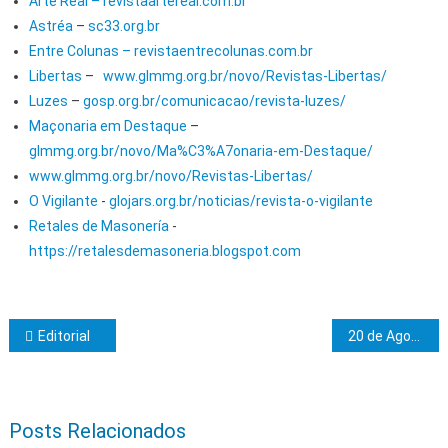
Arte Real – revistaartereal.com.br
Astréa
–
sc33.org.br
Entre Colunas – revistaentrecolunas.com.br
Libertas
–
www.glmmg.org.br/novo/Revistas-Libertas/
Luzes
–
gosp.org.br/comunicacao/revista-luzes/
Maçonaria em Destaque
–
glmmg.org.br/novo/Ma%C3%A7onaria-em-Destaque/
www.glmmg.org.br/novo/Revistas-Libertas/
O Vigilante
-
glojars.org.br/noticias/revista-o-vigilante
Retales de Masonería
-
https://retalesdemasoneria.blogspot.com
Navegação de Post
Editorial
20 de Agosto, Dia do Maçom Brasileiro
Posts Relacionados