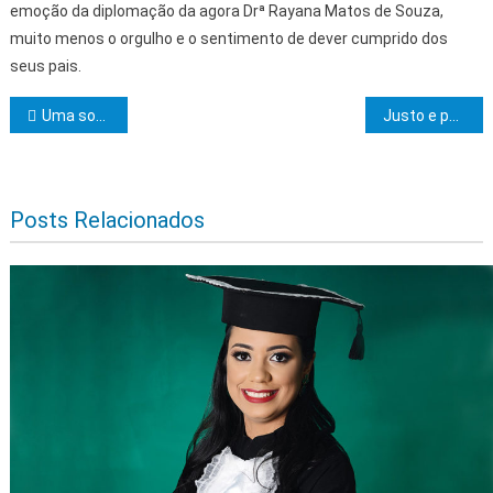
emoção da diplomação da agora Drª Rayana Matos de Souza,
muito menos o orgulho e o sentimento de dever cumprido dos
seus pais.
Navegação de Post
Uma sociedade filantrópica chamada Maçonaria
Justo e perfeito
Posts Relacionados