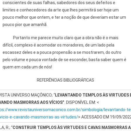
conscientes de suas falhas, sabedores dos seus defeitos e
limites e conhecedores da arte que lhes permitirá ser hoje um
pouco melhor que ontem, e ter a noção de que deveriam estar um
pouco pior que amanhã.
Portanto me parece muito claro que a obra não é o mais
difícil, complexo é acomodar os moradores, de um lado pela
escassez deles e a pouca propensão a se mostrarem, do outro
pelo volume e pouca vontade de se esconder, basta saber quem é
quem em cada um de nós!
REFERÊNCIAS BIBLIOGRÁFICAS
ISTA UNIVERSO MAÇÔNICO; “
LEVANTANDO TEMPLOS ÀS VIRTUDES 
VANDO MASMORRAS AOS VÍCIOS”
. DISPONÍVEL EM: <
ps://www.revistauniversomaconico.com.br/simbologia/levantando-t
vicio-e-cavando-masmorras-as-virtudes/
> ACESSADO EM 19/09/2022
A, R.; “
CONSTRUIR TEMPLOS ÀS VIRTUDES E CAVAS MASMORRAS 