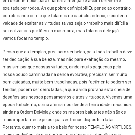
em belos templos para chamar a atenção e assim ser vista e
exaltada por todos. Ah que pobre definição!!! Eu penso ao contrário,
corroborando com o que falamos no capítulo anterior, e conter a
vaidade de exaltar as virtudes talvez seja o trabalho mais difícil a
se realizar aos portões da masmorra, mas falamos dele jajá,
vamos focar no templo.
Penso que os templos, precisam ser belos, pois todo trabalho deve
ter dedicação à sua beleza, mas não para exaltação do mesmo,
mas sim por que nossas virtudes, ainda muito pequenas pela
nossa pouco caminhada na senda evolutiva, precisam ser muito
bem cuidadas, muito bem trabalhadas, pois facilmente podem ser
feridas, podem ser derrotadas, já que a vida profana está cheia de
desafios aos nossos pensamentos e atos virtuosos. Vivemos uma
época turbulenta, como afirmamos desde à tenra idade maçônica,
ainda na Ordem DeMolay, onde os maiores baluartes não são os
mais importantes e pelos quais estamos disposto a lutar.
Portanto, quanto mais alto e belo for nosso TEMPLO ÀS VIRTUDES,
mais condições ele nos dará por nos chamar a atenção e nos