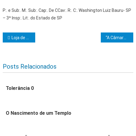
P:. e Sub:. M:. Sub:. Cap:. De CCav:. R:. C:. Washington Luiz Bauru- SP
– 3º Insp:. Lit:. do Estado de SP
Navegação de Post
Loja de Perfeição José Carlos Oliveira comunica os Graus 7 e 8
“A Câmara de Reflexão”
Posts Relacionados
Tolerância 0
O Nascimento de um Templo