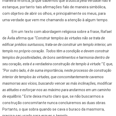
maneira retórica, já que sabemos que a busca pela verdade não é
estanque, portanto tais afirmações falo de maneira simbólica,
com objetivo de abrir os olhos, e principalmente os meus, para
uma verdade que vem me chamando a atenção à algum tempo.
Em um texto com abordagem religiosa sobre a frase, Rafael
de Ávila afirma que
“Construir templos às virtudes não se trata de
edificar prédios suntuosos, trata-se de construir um templo interior, um
templo no próprio coração. Todos têm a condição e devem construir
templos de positividades, de bons sentimentos e harmonia dentro de
seu coração, esta é a verdadeira construção de templo à virtude.”
E que
,
“Por outro lado, é de suma importância, neste processo de construção
interior de templos às virtudes, que concomitantemente cavemos
masmorras aos vícios, buscando vencer as más inclinações, modificar
as atitudes e esforçar-nos ao máximo para andarmos em um caminho
de equilíbrio.”
Este deixa muito claro que, se não buscarmos a
construção concomitante nunca concluiremos as duas obras.
Portanto, o que sobra quando se cava o buraco da masmorra,
precisa ser usado para erguer o templo.