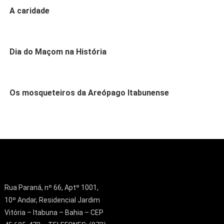
A caridade
Dia do Maçom na História
Os mosqueteiros da Areópago Itabunense
Rua Paraná, nº 66, Aptº 1001,
10º Andar, Residencial Jardim
Vitória – Itabuna – Bahia – CEP