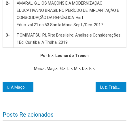
2-
AMARAL, G.L. OS MAÇONS E A MODERNIZAÇÃO
EDUCATIVA NO BRASIL NO PERÍODO DE IMPLANTAÇÃO E
CONSOLIDAÇÃO DA REPÚBLICA. Hist.
Educ. vol.21 no.53 Santa Maria Sept./Dec. 2017
3-
TOMIMATSU, P.I. Rito Brasileiro: Analise e Considerações.
1Ed. Curitiba: A Trolha, 2019.
Por Ir.•. Leonardo Trench
Mes
.•.
Maç
.•.
G
.•.
L
.•.
M
.•.
D
.•.
F
.•.
Navegação de Post
A Maçonaria e a Proclamação da República
Luz, Trabalho e Fraternidade inicia campanha de doação de sangue em Irecê
Posts Relacionados