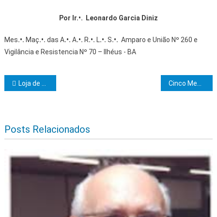
Por Ir.•.
Leonardo Garcia Diniz
Mes
.•.
Maç
.•.
das A
.•.
A
.•.
R
.•.
L
.•.
S
.•.
Amparo e União Nº 260 e
Vigilância e Resistencia Nº 70 – Ilhéus - BA
Navegação de Post
Loja de Perfeição Alberto Coelho Messeder inicia 8 Mes.•. Maç.•. no Grau 5
Cinco Mes.•. Maç.•. do sul da Bahia são Iniciados no Grau 32
Posts Relacionados