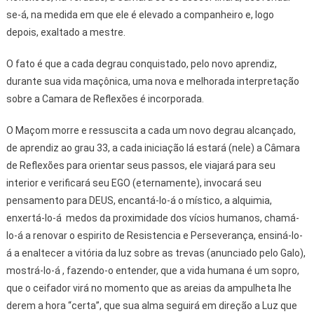
se-á, na medida em que ele é elevado a companheiro e, logo
depois, exaltado a mestre.
O fato é que a cada degrau conquistado, pelo novo aprendiz,
durante sua vida maçônica, uma nova e melhorada interpretação
sobre a Camara de Reflexões é incorporada.
O Maçom morre e ressuscita a cada um novo degrau alcançado,
de aprendiz ao grau 33, a cada iniciação lá estará (nele) a Câmara
de Reflexões para orientar seus passos, ele viajará para seu
interior e verificará seu EGO (eternamente), invocará seu
pensamento para DEUS, encantá-lo-á o místico, a alquimia,
enxertá-lo-á medos da proximidade dos vícios humanos, chamá-
lo-á a renovar o espirito de Resistencia e Perseverança, ensiná-lo-
á a enaltecer a vitória da luz sobre as trevas (anunciado pelo Galo),
mostrá-lo-á , fazendo-o entender, que a vida humana é um sopro,
que o ceifador virá no momento que as areias da ampulheta lhe
derem a hora “certa”, que sua alma seguirá em direção a Luz que