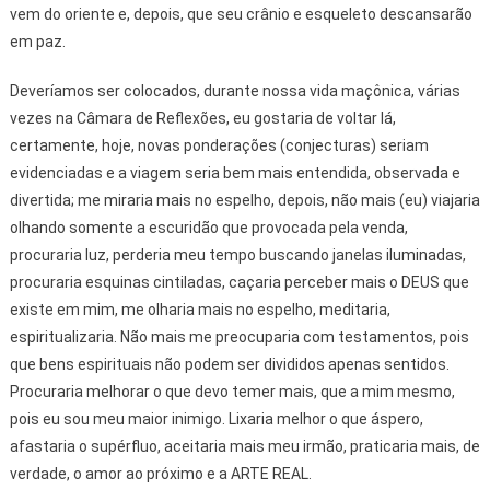
vem do oriente e, depois, que seu crânio e esqueleto descansarão
em paz.
Deveríamos ser colocados, durante nossa vida maçônica, várias
vezes na Câmara de Reflexões, eu gostaria de voltar lá,
certamente, hoje, novas ponderações (conjecturas) seriam
evidenciadas e a viagem seria bem mais entendida, observada e
divertida; me miraria mais no espelho, depois, não mais (eu) viajaria
olhando somente a escuridão que provocada pela venda,
procuraria luz, perderia meu tempo buscando janelas iluminadas,
procuraria esquinas cintiladas, caçaria perceber mais o DEUS que
existe em mim, me olharia mais no espelho, meditaria,
espiritualizaria. Não mais me preocuparia com testamentos, pois
que bens espirituais não podem ser divididos apenas sentidos.
Procuraria melhorar o que devo temer mais, que a mim mesmo,
pois eu sou meu maior inimigo. Lixaria melhor o que áspero,
afastaria o supérfluo, aceitaria mais meu irmão, praticaria mais, de
verdade, o amor ao próximo e a ARTE REAL.