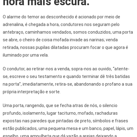
hora mais escura.
O alarme do temor ao desconhecido é acionado por meio de
adrenalina, é chegada a hora, condutores nos seguram pelo
antebraço, caminhamos vendados, somos conduzidos, uma porta
se abre, o cheiro de coisa mofada invade as narinas; venda
retirada, nossas pupilas dilatadas procuram focar o que agora é
iluminado por uma vela.
O condutor, ao retirar-nos a venda, sopra-nos ao ouvido, “atente-
se, escreve o seu testamento e quando terminar dê três batidas
na porta”, imediatamente, retira-se, abandonando o profano a sua
própria interpretação e sorte.
Uma porta, rangendo, que se fecha atras de nós, o silencio
profundo, isolamento, lugar taciturno, mofado, rachaduras
expostas nas paredes que pintadas de preto, símbolos e frases
estão publicados, uma pequena mesa e um banco, papel, lápis, um
espelho, uma ampulheta que dá vazão a areias deixando a