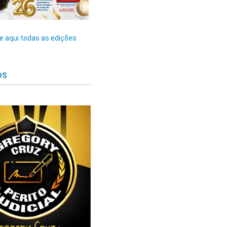
 aqui todas as edições
os