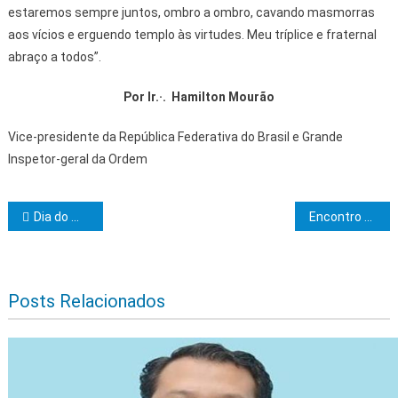
estaremos sempre juntos, ombro a ombro, cavando masmorras
aos vícios e erguendo templo às virtudes. Meu tríplice e fraternal
abraço a todos”.
Por
Ir
.·. Hamilton Mourão
Vice-presidente da República Federativa do Brasil e Grande
Inspetor-geral da Ordem
Navegação de Post
Dia do Maçom na História
Encontro dos Grandes Chanceleres da 6ª Zona da Confederação Maçônica Interamericana (CMI) com a participação da Secretaria Geral de Relações Maçônicas Exteriores do GOB
Posts Relacionados