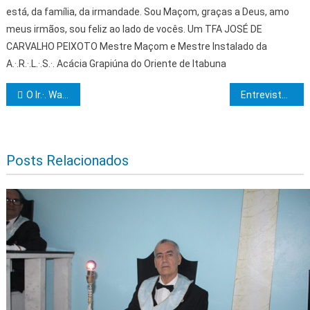
está, da família, da irmandade. Sou Maçom, graças a Deus, amo
meus irmãos, sou feliz ao lado de vocês. Um TFA JOSÉ DE
CARVALHO PEIXOTO Mestre Maçom e Mestre Instalado da
A.·.R.·.L.·.S.·. Acácia Grapiúna do Oriente de Itabuna
Navegação de Post
O Ir.·. Washington Farias de Cerqueira recebe o prêmio Flor de Miosótis
Entrevista com o Mes.•. Maç.•. Marco Antônio Monteiro de Souza, Orador da Loja Maçônica Areópago Grapiúna nº 261, Oriente de Itabuna
Posts Relacionados