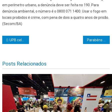
em perímetro urbano, a denúncia deve ser feita no 190. Para
denúncia ambiental, o número é o 0800 071 1400. Usar o fogo em
locais proibidos é crime, com pena de dois a quatro anos de prisão.
(Secom/BA)
Navegação de Post
UPB celebra anúncio de Rui Costa sobre retirada da concessão da ViaBahia
Parabéns Mahachoan 55 anos de história
Posts Relacionados