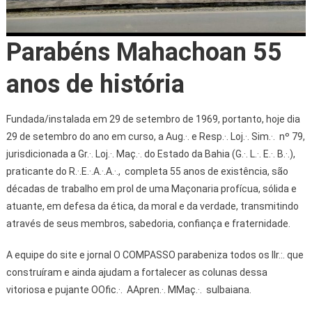
Parabéns Mahachoan 55
anos de história
Fundada/instalada em 29 de setembro de 1969, portanto, hoje dia
29 de setembro do ano em curso, a Aug.·. e Resp.·. Loj.·. Sim.·. nº 79,
jurisdicionada a Gr.·. Loj.·. Maç.·. do Estado da Bahia (G.·. L.·. E.·. B.·.),
praticante do R.·.E.·.A.·.A.·., completa 55 anos de existência, são
décadas de trabalho em prol de uma Maçonaria profícua, sólida e
atuante, em defesa da ética, da moral e da verdade, transmitindo
através de seus membros, sabedoria, confiança e fraternidade.
A equipe do site e jornal O COMPASSO parabeniza todos os IIr.:. que
construíram e ainda ajudam a fortalecer as colunas dessa
vitoriosa e pujante OOfic.·. AApren.·. MMaç.·. sulbaiana.