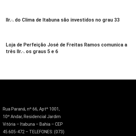
IIr.·. do Clima de Itabuna são investidos no grau 33
Loja de Perfeição José de Freitas Ramos comunica a
três IIr.·. os graus 5 e 6
Rua Paraná, nº 66, Aptº 1001,
10º Andar, Residencial Jardim
Vitória – Itabuna – Bahia – CEP
45.605-472 – TELEFONES: (073)