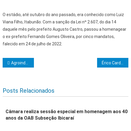
O estádio, até outubro do ano passado, era conhecido como Luiz
Viana Filho, Itabunão. Com a sanção da Lei nº 2.607, do dia 14
daquele mês pelo prefeito Augusto Castro, passou a homenagear
o ex-prefeito Fernando Gomes Oliveira, por cinco mandatos,
falecido em 24 de julho de 2022.
Navegação de Post
Agroindústria da mandioca empodera mulheres em comunidade rural de Ibirapitanga
Érico Cardoso celebra a cultura com inauguração do novo centro cultural e melhorias na infraestrutura
Posts Relacionados
Câmara realiza sessão especial em homenagem aos 40
anos da OAB Subseção Ibicaraí