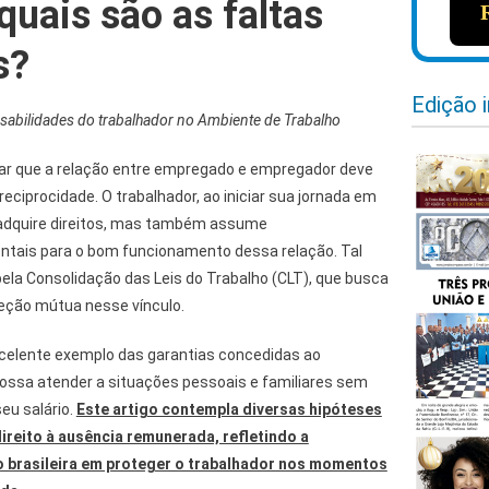
quais são as faltas
s?
Edição 
sabilidades do trabalhador no Ambiente de Trabalho
ar que a relação entre empregado e empregador deve
reciprocidade. O trabalhador, ao iniciar sua jornada em
adquire direitos, mas também assume
ntais para o bom funcionamento dessa relação. Tal
pela Consolidação das Leis do Trabalho (CLT), que busca
teção mútua nesse vínculo.
xcelente exemplo das garantias concedidas ao
possa atender a situações pessoais e familiares sem
eu salário.
Este artigo contempla diversas hipóteses
reito à ausência remunerada, refletindo a
ão brasileira em proteger o trabalhador nos momentos