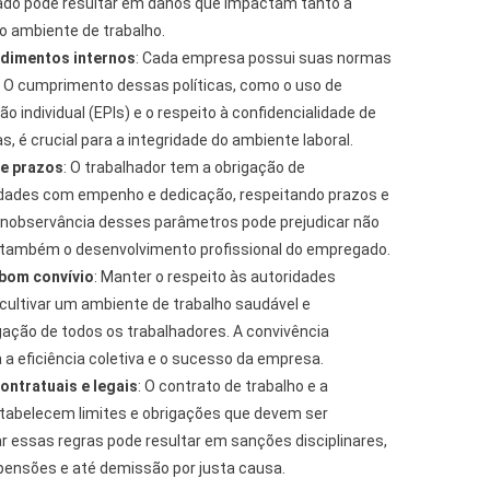
uado pode resultar em danos que impactam tanto a
o ambiente de trabalho.
edimentos internos
: Cada empresa possui suas normas
 O cumprimento dessas políticas, como o uso de
 individual (EPIs) e o respeito à confidencialidade de
, é crucial para a integridade do ambiente laboral.
e prazos
: O trabalhador tem a obrigação de
dades com empenho e dedicação, respeitando prazos e
inobservância desses parâmetros pode prejudicar não
também o desenvolvimento profissional do empregado.
 bom convívio
: Manter o respeito às autoridades
cultivar um ambiente de trabalho saudável e
gação de todos os trabalhadores. A convivência
 a eficiência coletiva e o sucesso da empresa.
ontratuais e legais
: O contrato de trabalho e a
estabelecem limites e obrigações que devem ser
r essas regras pode resultar em sanções disciplinares,
ensões e até demissão por justa causa.