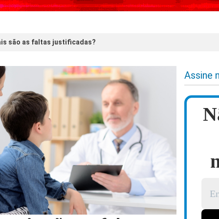
s são as faltas justificadas?
Assine 
N
n