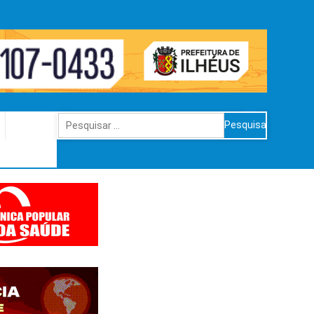
Pesquisar
por: