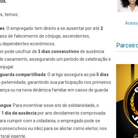
ida.
es, temos:
Acesse
res
: O empregado tem direito a se ausentar por até
2
so de falecimento de cônjuge, ascendentes,
u dependentes econômicos.
Parceir
dor pode usufruir de
3 dias consecutivos
de ausência
de casamento, assegurando um período de celebração e
njugal.
 guarda compartilhada
: O artigo assegura ao pai
5 dias
-paternidade, garantindo sua participação nos primeiros
ança ou na nova dinâmica familiar em casos de guarda
angue
: Para incentivar esse ato de solidariedade, o
a
1 dia de ausência
por ano devidamente comprovada.
Para cumprir com a cidadania, o empregado pode se
consecutivos ou não) para se alistar como eleitor, nos
toral vigente.