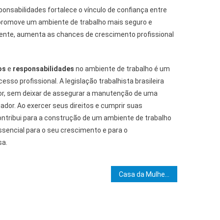
nsabilidades fortalece o vínculo de confiança entre
romove um ambiente de trabalho mais seguro e
ente, aumenta as chances de crescimento profissional
os
e
responsabilidades
no ambiente de trabalho é um
esso profissional. A legislação trabalhista brasileira
or, sem deixar de assegurar a manutenção de uma
dor. Ao exercer seus direitos e cumprir suas
ntribui para a construção de um ambiente de trabalho
ssencial para o seu crescimento e para o
sa.
e Post
Casa da Mulher Brasileira atende mais de sete mil mulheres vítimas de violência em menos de um ano de funcionamento