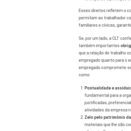
Esses direitos refletem o 
permitam ao trabalhador con
familiares e cívicas, garan
Se, por um lado, a CLT conf
também importantes
obri
que a relação de trabalho o
empregado quanto para o em
empregado compromete-se a 
como:
Pontualidade e assidui
fundamental para a orga
justificadas, preferenci
atividades da empresa n
Zelo pelo patrimônio d
materiais que lhe são co