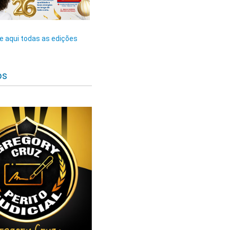
 aqui todas as edições
os