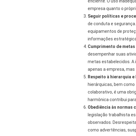
eficiente. O uso inadeq
empresa quanto o própri
Seguir políticas e proc
de conduta e segurança.
equipamentos de proteção
informações estratégicas
Cumprimento de metas 
desempenhar suas ativi
metas estabelecidos. A 
apenas a empresa, mas 
Respeito à hierarquia e
hierárquicas, bem como 
colaborativo, é uma obri
harmônica contribui para
Obediência às normas c
legislação trabalhista 
observados. Desrespeita
como advertências, susp