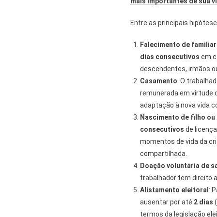
mais importantes de sua v
Entre as principais hipótes
Falecimento de familia
dias consecutivos
em ca
descendentes, irmãos o
Casamento
: O trabalha
remunerada em virtude 
adaptação à nova vida co
Nascimento de filho ou
consecutivos
de licença
momentos de vida da cri
compartilhada.
Doação voluntária de s
trabalhador tem direito 
Alistamento eleitoral
: 
ausentar por até
2 dias
(
termos da legislação elei