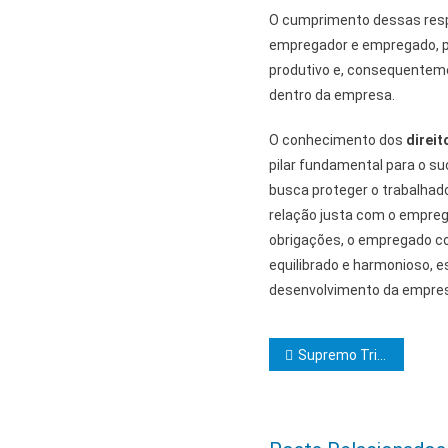
O cumprimento dessas respo
empregador e empregado, p
produtivo e, consequentem
dentro da empresa.
O conhecimento dos
direit
pilar fundamental para o suc
busca proteger o trabalhad
relação justa com o emprega
obrigações, o empregado co
equilibrado e harmonioso, e
desenvolvimento da empre
Navegação d
Supremo Tribunal Federal mantém decisão que encerra revisão da vida toda para aposentados do INSS