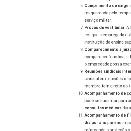
Cumprimento de exigênc
resguardado pelo tempo 
serviço militar.
Provas de vestibular
: A
em que o empregado esti
instituição de ensino sup
Comparecimento a juíz
comparecer à justiça, o
o empregado possa exerc
Reuniões sindicais inte
sindical em reuniões ofic
membro tem direito ao t
Acompanhamento de con
pode se ausentar para 
consultas médicas
dura
Acompanhamento de fil
dia por ano
para acompan
reforçando a proteção à 