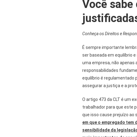
Você sabe 
justificada
Conheça os Direitos e Respon
É sempre importante lembr
ser baseada em equilíbrio e 
uma empresa, não apenas 
responsabilidades fundame
equilíbrio é regulamentado 
assegurar a justiça e a pro
O artigo 473 da CLT é um e
trabalhador para que este 
que isso cause prejuízo ao s
em que o empregado tem di
sensibilidade da legislaç