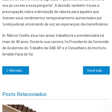
vira as costas a essa pergunta". A decisão também trouxe a
preocupação sobre a devolução de valores para aqueles que
tiveram seus rendimentos temporariamente aumentados por
tutela judicial, encerrando de vez as esperanças dos beneficiários.
Dr. Márcio Coelho atua nas áreas trabalhista e previdenciária há
mais de 40 anos. Durante sua carreira, foi Presidente da Comissão
de Acidentes do Trabalho da OAB-SP e é Conselheiro do Instituto
Arnaldo Faria de Sá.
Navegação de Post
Monalisa vence de forma “esmagadora” em Ibicaraí
Você sabe quais são as faltas justificadas?
Posts Relacionados