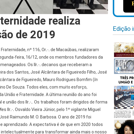
ternidade realiza
Edição 
são de 2019
 Fraternidade, nº 116, Or
.·.
de Macaúbas, realizaram
egunda-feira, 16/12, onde os membros fundadores da
omenageados. Os IIr
.·.
decanos que receberam a
ira dos Santos, José Alcântara de Figueiredo Filho, José
lcântara de Figueiredo, Mauro Rodrigues Bomfim (
In
ino De Souza. Todos eles, com muito esforço,
 União e Fraternidade. A última reunião do ano foi
e união dos IIr
.·.
. Os trabalhos foram dirigidos de forma
es IIr
.·.
Osvaldo Vieira Júnior, pelo 1º vigilante Miguel
 José Raimundo M. O. Barbosa. O ano de 2019 foi
e aprendizado. A expectativa é de que em 2020 todos
 intelectualmente para transformar ainda mais o nosso