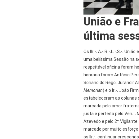
União e Fra
última ses
Os IIr
.·.
A
.·.
R
.·.
L
.·.
S
.·.
União e
uma belíssima Sessão na s
respeitável oficina foram h
honraria foram Antônio Pere
Soriano do Rêgo, Jurandir A
Memorian
) e o Ir
.·.
João Firm
estabeleceram as colunas da
marcada pelo amor fraternal 
justa e perfeita pelo Ven
.·.
M
Azevedo e pelo 2º Vigilante
marcado por muito esforço 
os IIr
.·.
continuar crescendo