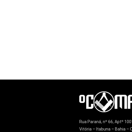
Rua Paraná, nº 66, Aptº 100
Vitória – Itabuna – Bahia 