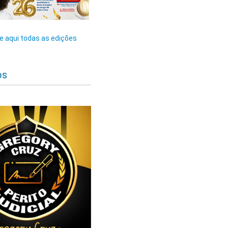
 aqui todas as edições
os