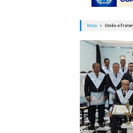
Início
>
União e Frate