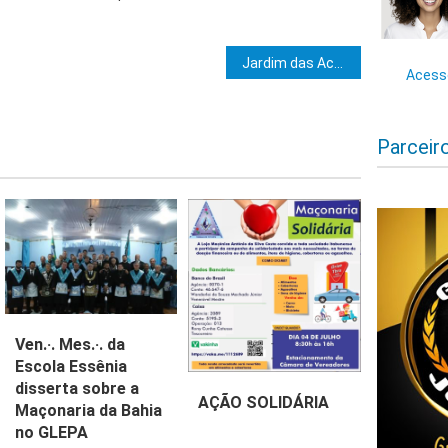
e Post
Jardim das Acácias recebe Título de Loja Destaque do ano de 2019 pela GLEB
Acesse
Parceir
Ven.·. Mes.·. da
Escola Essênia
disserta sobre a
AÇÃO SOLIDÁRIA
Maçonaria da Bahia
no GLEPA