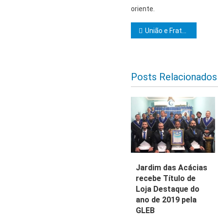
oriente.
Navegação d
União e Fraternidade promove Sessão de Iniciação e encerra os trabalhos do ano
Posts Relacionados
Jardim das Acácias
recebe Título de
Loja Destaque do
ano de 2019 pela
GLEB