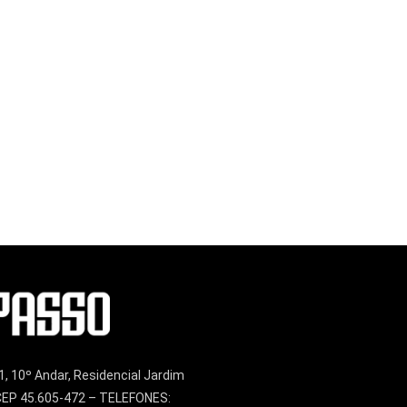
1, 10º Andar, Residencial Jardim
– CEP 45.605-472 – TELEFONES: