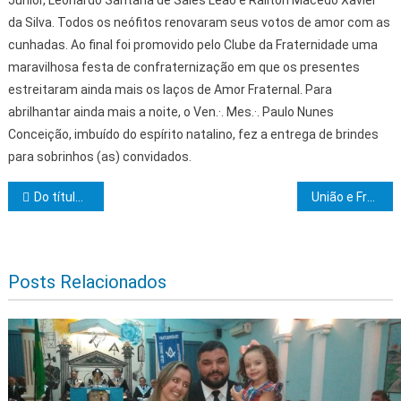
Junior, Leonardo Santana de Sales Leão e Railton Macedo Xavier
da Silva. Todos os neófitos renovaram seus votos de amor com as
cunhadas. Ao final foi promovido pelo Clube da Fraternidade uma
maravilhosa festa de confraternização em que os presentes
estreitaram ainda mais os laços de Amor Fraternal. Para
abrilhantar ainda mais a noite, o Ven.·. Mes.·. Paulo Nunes
Conceição, imbuído do espírito natalino, fez a entrega de brindes
para sobrinhos (as) convidados.
Navegação de Post
Do título Mestre Instalado
União e Fraternidade realiza última sessão de 2019
Posts Relacionados