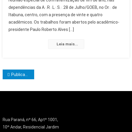
dependências da A.·.R.·.L.·.S.·. 28 de Julho/GOEB, no Or.·. de
Itabuna, centro, com a presença de vinte e quatro
acadêmicos. Os trabalhos foram abertos pelo acadêmico-
presidente Paulo Roberto Alves […]
Leia mais...
Navegação por posts
Navegação por posts
Publicações mais antigas
Rua Paraná, nº 66, Aptº 1001,
10º Andar, Residencial Jardim