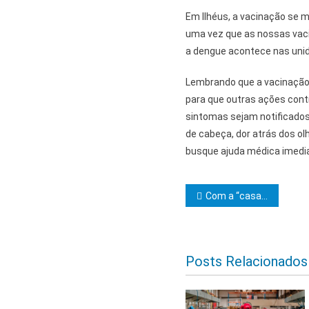
Em Ilhéus, a vacinação se 
uma vez que as nossas vaci
a dengue acontece nas unid
Lembrando que a vacinação 
para que outras ações cont
sintomas sejam notificados.
de cabeça, dor atrás dos ol
busque ajuda médica imedi
Navegação d
Com a “casa cheia”, Câmara de vereadores de Ibicaraí aprova Projeto de Lei 12/2024
Posts Relacionados