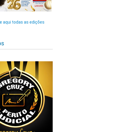
 aqui todas as edições
os