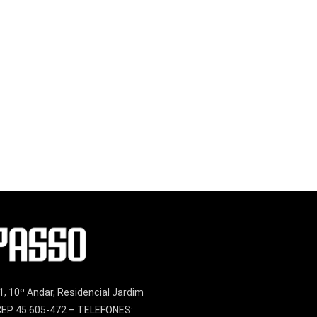
1, 10º Andar, Residencial Jardim
– CEP 45.605-472 – TELEFONES: