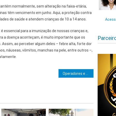
mantém normalmente, sem alteração na faixa-etária,
nas têm vencimento em junho. Aqui, a proteção contra
ades de saúde e atendem crianças de 10 a 14 anos.
Acesse
é essencial para a imunização de nossas crianças e,
Parceir
ra a doença aconteçam, é muito importante que os
 Assim, ao perceber algum deles – febre alta, forte dor
hos, náuseas, vômitos, manchas na pele, entre outros –,
atamente.
e Post
Operadores e agentes de viagens portugueses prospectam negócios na Bahia