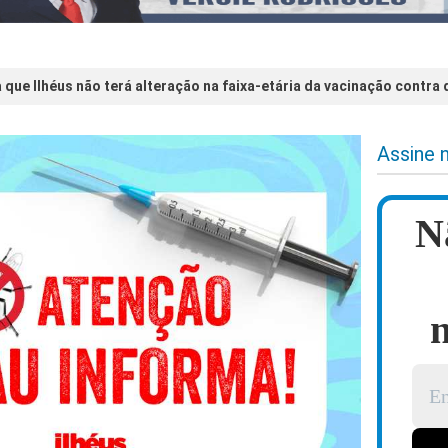
 que Ilhéus não terá alteração na faixa-etária da vacinação contra
Assine 
N
n