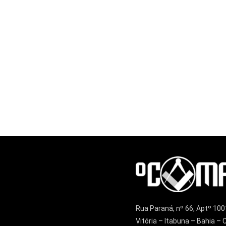
Rua Paraná, nº 66, Aptº 100
Vitória – Itabuna – Bahia 