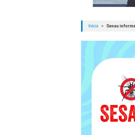
Início
>
Sesau informa