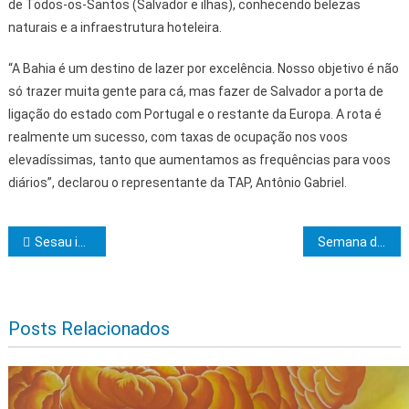
de Todos-os-Santos (Salvador e ilhas), conhecendo belezas
naturais e a infraestrutura hoteleira.
“A Bahia é um destino de lazer por excelência. Nosso objetivo é não
só trazer muita gente para cá, mas fazer de Salvador a porta de
ligação do estado com Portugal e o restante da Europa. A rota é
realmente um sucesso, com taxas de ocupação nos voos
elevadíssimas, tanto que aumentamos as frequências para voos
diários”, declarou o representante da TAP, Antônio Gabriel.
Navegação de Post
Sesau informa que Ilhéus não terá alteração na faixa-etária da vacinação contra dengue
Semana da Assembleia Legislativa da Bahia
Posts Relacionados