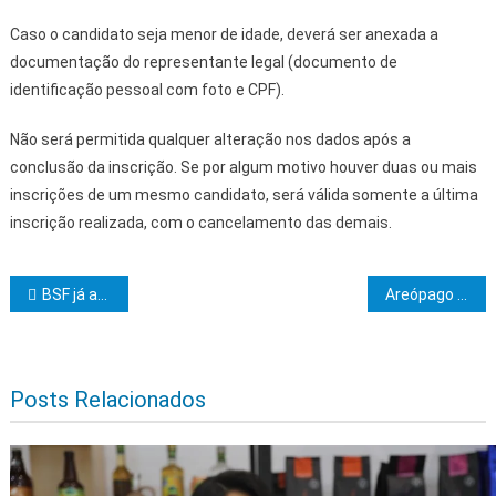
Caso o candidato seja menor de idade, deverá ser anexada a
documentação do representante legal (documento de
identificação pessoal com foto e CPF).
Não será permitida qualquer alteração nos dados após a
conclusão da inscrição. Se por algum motivo houver duas ou mais
inscrições de um mesmo candidato, será válida somente a última
inscrição realizada, com o cancelamento das demais.
Navegação de Post
BSF já atendeu mais de 70 mil famílias em vulnerabilidade social em todo o estado
Areópago Itabunense realizará sessão magna de iniciação
Posts Relacionados