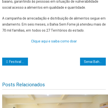
baiano, garantindo às pessoas em situação de vulnerabilidade
social acesso a alimentos em qualidade e quantidade.
A campanha de arrecadação e distribuição de alimentos segue em
andamento. Em seis meses, o Bahia Sem Fome já atendeu mais de
70 mil famílias, em todos os 27 Territórios do estado.
Clique aqui e saiba como doar
Navegação de Post
Festival da Primavera Ilhéus terá início nesta sexta (15), com shows, gastronomia e artesanato
Senai Bahia abre 288 vagas em cursos gratuitos de aprendizagem industrial; veja como se inscrever
Posts Relacionados