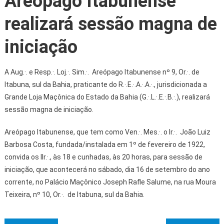
Areópago Itabunense
realizará sessão magna de
iniciação
A Aug.·. e Resp.·. Loj.·. Sim.·. Areópago Itabunense nº 9, Or.·. de
Itabuna, sul da Bahia, praticante do R.·.E.·.A.·.A.·., jurisdicionada a
Grande Loja Maçônica do Estado da Bahia (G.·.L.·.E.·.B.·.), realizará
sessão magna de iniciação.
Areópago Itabunense, que tem como Ven.·. Mes.·. o Ir.·. João Luiz
Barbosa Costa, fundada/instalada em 1º de fevereiro de 1922,
convida os IIr.·., às 18 e cunhadas, às 20 horas, para sessão de
iniciação, que acontecerá no sábado, dia 16 de setembro do ano
corrente, no Palácio Maçônico Joseph Rafle Salume, na rua Moura
Teixeira, nº 10, Or.·. de Itabuna, sul da Bahia.