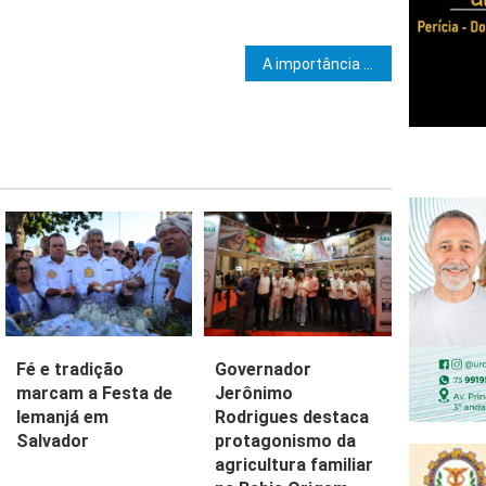
e Post
A importância de fazer pausa nas atividades
Governador
Fé e tradição
Jerônimo
marcam a Festa de
Rodrigues destaca
Iemanjá em
protagonismo da
Salvador
agricultura familiar