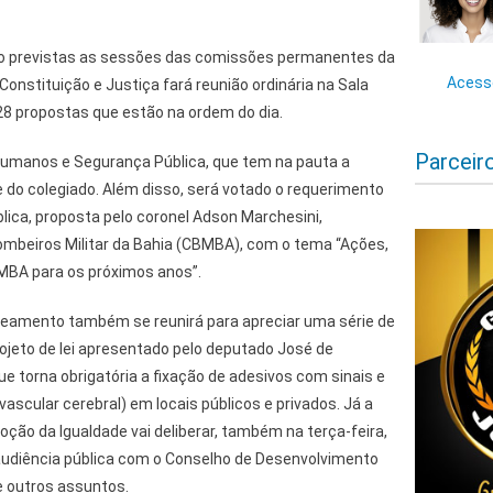
stão previstas as sessões das comissões permanentes da
Acesse
nstituição e Justiça fará reunião ordinária na Sala
28 propostas que estão na ordem do dia.
Parceir
Humanos e Segurança Pública, que tem na pauta a
e do colegiado. Além disso, será votado o requerimento
lica, proposta pelo coronel Adson Marchesini,
mbeiros Militar da Bahia (CBMBA), com o tema “Ações,
MBA para os próximos anos”.
eamento também se reunirá para apreciar uma série de
rojeto de lei apresentado pelo deputado José de
ue torna obrigatória a fixação de adesivos com sinais e
ascular cerebral) em locais públicos e privados. Já a
ção da Igualdade vai deliberar, também na terça-feira,
audiência pública com o Conselho de Desenvolvimento
 outros assuntos.