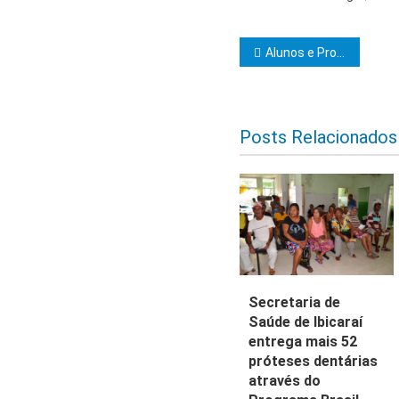
Navegação d
Alunos e Professores divulgam Carta Compromisso para Enfrentar a Emergência Climática no Brasil
Posts Relacionados
Secretaria de
Saúde de Ibicaraí
entrega mais 52
próteses dentárias
através do