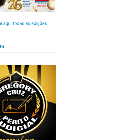
 aqui todas as edições
os