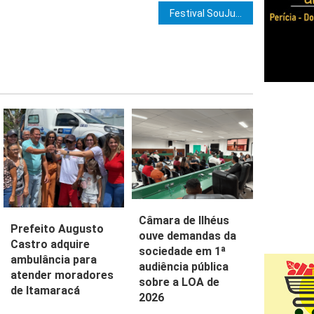
e Post
Festival SouJuvs marca o encerramento do Feira EnCena com shows de Jau, Carol Pereyr e Roça Sound
Câmara de Ilhéus
Prefeito Augusto
ouve demandas da
Castro adquire
sociedade em 1ª
ambulância para
audiência pública
atender moradores
sobre a LOA de
de Itamaracá
2026