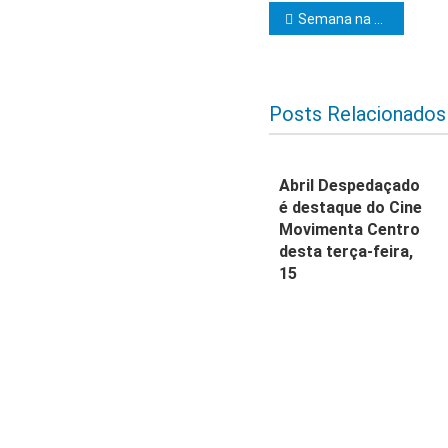
Navegação d
Semana na Assembleia Legislativa da Bahia
Posts Relacionados
Abril Despedaçado
é destaque do Cine
Movimenta Centro
desta terça-feira,
15