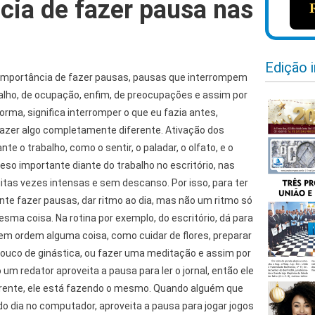
cia de fazer pausa nas
Edição 
 a importância de fazer pausas, pausas que interrompem
balho, de ocupação, enfim, de preocupações e assim por
orma, significa interromper o que eu fazia antes,
fazer algo completamente diferente. Ativação dos
te o trabalho, como o sentir, o paladar, o olfato, e o
o importante diante do trabalho no escritório, nas
uitas vezes intensas e sem descanso. Por isso, para ter
ante fazer pausas, dar ritmo ao dia, mas não um ritmo só
ma coisa. Na rotina por exemplo, do escritório, dá para
em ordem alguma coisa, como cuidar de flores, preparar
pouco de ginástica, ou fazer uma meditação e assim por
um redator aproveita a pausa para ler o jornal, então ele
erente, ele está fazendo o mesmo. Quando alguém que
o dia no computador, aproveita a pausa para jogar jogos