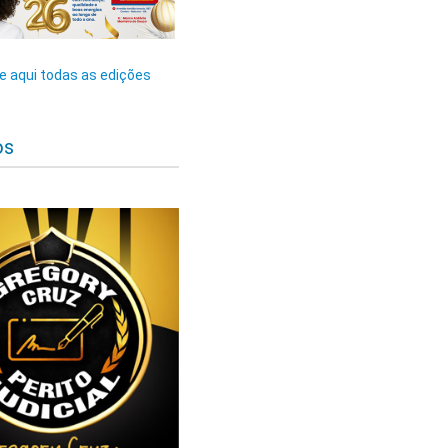
 aqui todas as edições
os