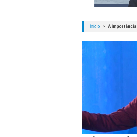
Início
>
A importância