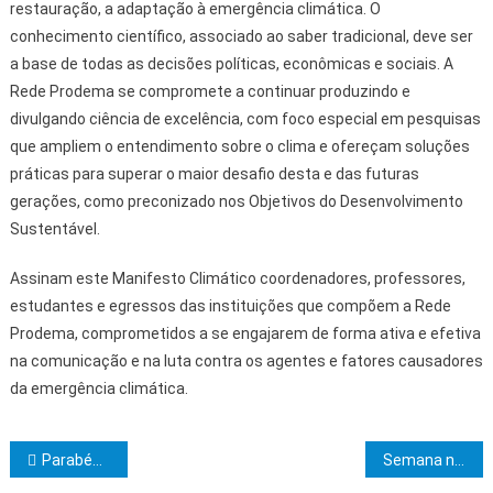
restauração, a adaptação à emergência climática. O
conhecimento científico, associado ao saber tradicional, deve ser
a base de todas as decisões políticas, econômicas e sociais. A
Rede Prodema se compromete a continuar produzindo e
divulgando ciência de excelência, com foco especial em pesquisas
que ampliem o entendimento sobre o clima e ofereçam soluções
práticas para superar o maior desafio desta e das futuras
gerações, como preconizado nos Objetivos do Desenvolvimento
Sustentável.
Assinam este Manifesto Climático coordenadores, professores,
estudantes e egressos das instituições que compõem a Rede
Prodema, comprometidos a se engajarem de forma ativa e efetiva
na comunicação e na luta contra os agentes e fatores causadores
da emergência climática.
Navegação de Post
Parabéns Mahachoan 55 anos de história
Semana na Assembleia Legislativa da Bahia