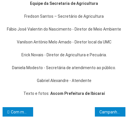
Equipe da Secretaria de Agricultura
Fredson Santos – Secretário de Agricultura
Fábio José Valentin do Nascimento - Diretor de Meio Ambiente
Vanilson Antônio Melo Amado - Diretor local da UMC
Erick Novais - Diretor de Agricultura e Pecuária.
Daniela Modesto - Secretária de atendimento ao público.
Gabriel Alexandre - Atendente
Texto e fotos:
Ascom Prefeitura de Ibicaraí
Navegação de Post
Com mais 8.785 postos em maio, a Bahia gera 45.138 novas vagas no ano
Campanha previne a violência contra a mulher durante o Ita Pedro -2024