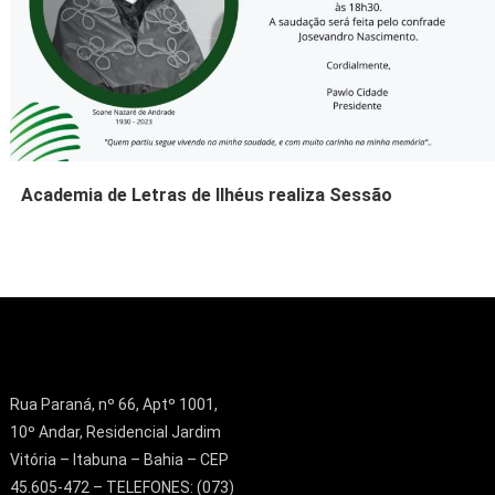
Academia de Letras de Ilhéus realiza Sessão
Rua Paraná, nº 66, Aptº 1001,
10º Andar, Residencial Jardim
Vitória – Itabuna – Bahia – CEP
45.605-472 – TELEFONES: (073)