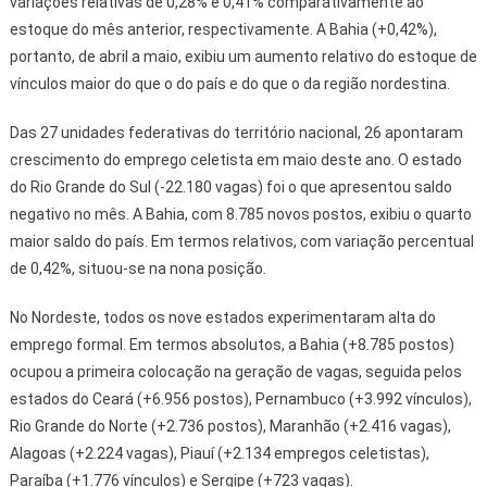
variações relativas de 0,28% e 0,41% comparativamente ao
estoque do mês anterior, respectivamente. A Bahia (+0,42%),
portanto, de abril a maio, exibiu um aumento relativo do estoque de
vínculos maior do que o do país e do que o da região nordestina.
Das 27 unidades federativas do território nacional, 26 apontaram
crescimento do emprego celetista em maio deste ano. O estado
do Rio Grande do Sul (-22.180 vagas) foi o que apresentou saldo
negativo no mês. A Bahia, com 8.785 novos postos, exibiu o quarto
maior saldo do país. Em termos relativos, com variação percentual
de 0,42%, situou-se na nona posição.
No Nordeste, todos os nove estados experimentaram alta do
emprego formal. Em termos absolutos, a Bahia (+8.785 postos)
ocupou a primeira colocação na geração de vagas, seguida pelos
estados do Ceará (+6.956 postos), Pernambuco (+3.992 vínculos),
Rio Grande do Norte (+2.736 postos), Maranhão (+2.416 vagas),
Alagoas (+2.224 vagas), Piauí (+2.134 empregos celetistas),
Paraíba (+1.776 vínculos) e Sergipe (+723 vagas).