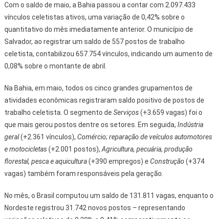
Com o saldo de maio, a Bahia passou a contar com 2.097.433
vínculos celetistas ativos, uma variação de 0,42% sobre o
quantitativo do mês imediatamente anterior. O município de
Salvador, ao registrar um saldo de 557 postos de trabalho
celetista, contabilizou 657.754 vínculos, indicando um aumento de
0,08% sobre o montante de abril.
Na Bahia, em maio, todos os cinco grandes grupamentos de
atividades econômicas registraram saldo positivo de postos de
trabalho celetista. O segmento de
Serviços
(+3.659 vagas) foi o
que mais gerou postos dentre os setores. Em seguida,
Indústria
geral
(+2.361 vínculos),
Comércio; reparação de veículos automotores
e motocicletas
(+2.001 postos),
Agricultura, pecuária, produção
florestal, pesca e aquicultura
(+390 empregos) e
Construção
(+374
vagas) também foram responsáveis pela geração.
No mês, o Brasil computou um saldo de 131.811 vagas, enquanto o
Nordeste registrou 31.742 novos postos – representando