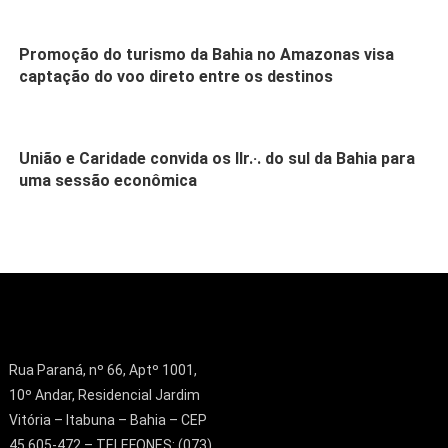
Promoção do turismo da Bahia no Amazonas visa
captação do voo direto entre os destinos
União e Caridade convida os IIr.·. do sul da Bahia para
uma sessão econômica
Rua Paraná, nº 66, Aptº 1001,
10º Andar, Residencial Jardim
Vitória – Itabuna – Bahia – CEP
45.605-472 – TELEFONES: (073)