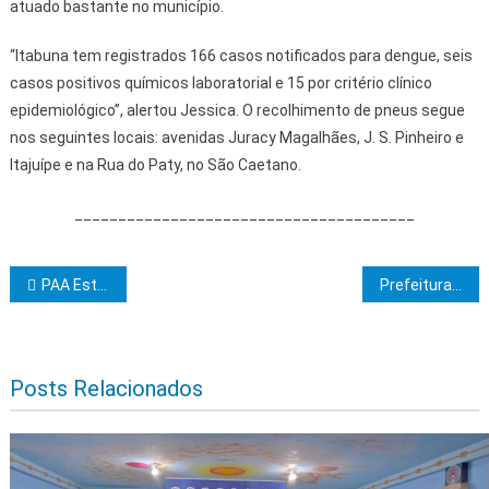
atuado bastante no município.
“Itabuna tem registrados 166 casos notificados para dengue, seis
casos positivos químicos laboratorial e 15 por critério clínico
epidemiológico”, alertou Jessica. O recolhimento de pneus segue
nos seguintes locais: avenidas Juracy Magalhães, J. S. Pinheiro e
Itajuípe e na Rua do Paty, no São Caetano.
_______________________________________
Navegação de Post
PAA Estadual beneficia agricultores familiares de Ilhéus pela primeira vez na história
Prefeitura intensifica coleta de pneus usados em ação preventiva de combate ao mosquito da dengue em Itabuna
Posts Relacionados