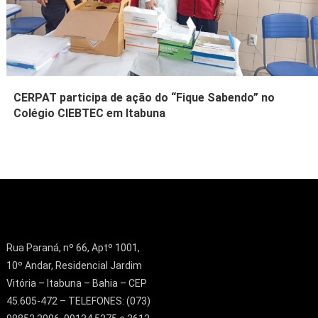
CERPAT participa de ação do “Fique Sabendo” no
Colégio CIEBTEC em Itabuna
Rua Paraná, nº 66, Aptº 1001,
10º Andar, Residencial Jardim
Vitória – Itabuna – Bahia – CEP
45.605-472 – TELEFONES: (073)