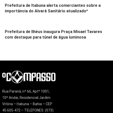
Prefeitura de Itabuna alerta comerciantes sobre a
importância do Alvará Sanitário atualizado*
Prefeitura de Ilhéus inaugura Praça Misael Tavares
com destaque para túnel de água luminosa
Rua Paraná, nº 66, Aptº 1001,
10º Andar, Residencial Jardim
Vitória – Itabuna – Bahia – CEP
45.605-472 – TELEFONES: (073)