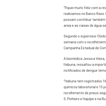
“Fiquei muito feliz com a r
realizamos no Banco Raso.
possam contribuir também 
areia e as caixas de água 
Segundo o supervisor Clodoa
semana com o recolhimento
Campanha Estadual de Comb
A biomédica Jessica Vieira
Itabuna, ressaltou a import
notificados de dengue temo
“Itabuna tem registrados 16
químicos laboratorial e 15 po
recolhimento de pneus segu
S. Pinheiro e Itajuípe e na 