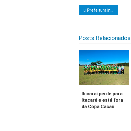
Navegação d
Prefeitura intensifica coleta de pneus usados em ação preventiva de combate ao mosquito da dengue em Itabuna
Posts Relacionados
Ibicaraí perde para
Itacaré e está fora
da Copa Cacau