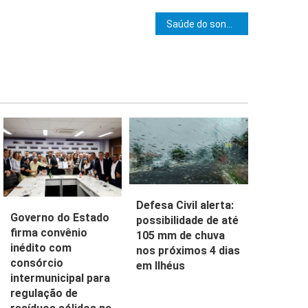
e Post
Saúde do sono será discutida na Uesc
Defesa Civil alerta:
Governo do Estado
possibilidade de até
firma convênio
105 mm de chuva
inédito com
nos próximos 4 dias
consórcio
em Ilhéus
intermunicipal para
regulação de