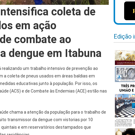
intensifica coleta de
dos em ação
Edição 
 de combate ao
a dengue em Itabuna
á realizando um trabalho intensivo de prevenção ao
m a coleta de pneus usados em áreas baldias em
medidas educativas junto à população. Por isso, os
aúde (ACS) e de Combate às Endemias (ACE) estão nas
Saúde chama a atenção da população para o trabalho de
ito transmissor da dengue com vistorias por 10
quintais e em reservatórios destampados que
das residências.