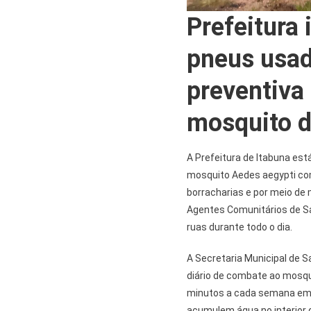
Prefeitura 
pneus usa
preventiva
mosquito d
A Prefeitura de Itabuna est
mosquito Aedes aegypti co
borracharias e por meio de 
Agentes Comunitários de S
ruas durante todo o dia.
A Secretaria Municipal de 
diário de combate ao mosqu
minutos a cada semana em 
acumulem água no interior 