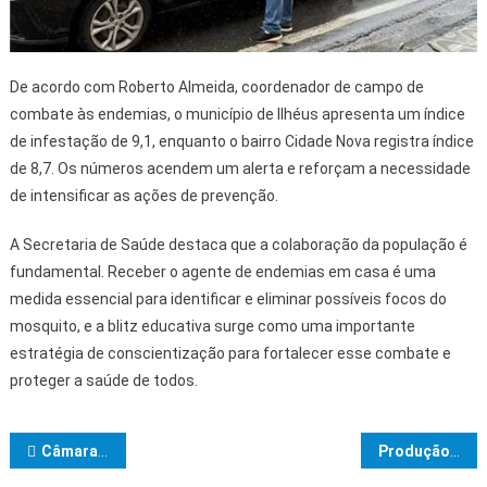
De acordo com Roberto Almeida, coordenador de campo de
combate às endemias, o município de Ilhéus apresenta um índice
de infestação de 9,1, enquanto o bairro Cidade Nova registra índice
de 8,7. Os números acendem um alerta e reforçam a necessidade
de intensificar as ações de prevenção.
A Secretaria de Saúde destaca que a colaboração da população é
fundamental. Receber o agente de endemias em casa é uma
medida essencial para identificar e eliminar possíveis focos do
mosquito, e a blitz educativa surge como uma importante
estratégia de conscientização para fortalecer esse combate e
proteger a saúde de todos.
Navegação de Post
Câmara de Vereadores de Ibicaraí realiza quarta sessão ordinária de 2026 com aprovação dos Projetos de Lei 01, 02, 04, 05 e 06/2026
Produção coletiva fortalece mulheres de Fundo de Pasto no semiárido baiano