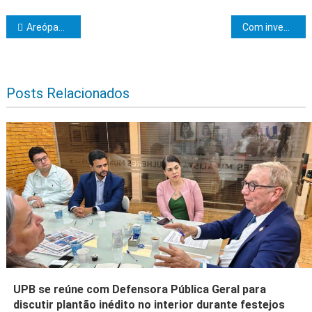
Navegação de Post
Areópago Itabunense realizará Sessão Magna de Elevação
Com investimento de R$ 27 milhões, governador apresenta estratégias da Operação Verão 2023/2024
Posts Relacionados
UPB se reúne com Defensora Pública Geral para
discutir plantão inédito no interior durante festejos