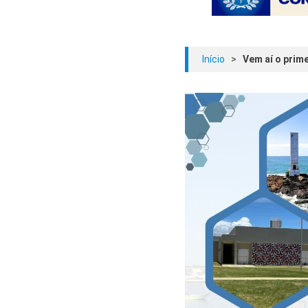
Início
>
Vem aí o prim