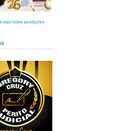
 aqui todas as edições
os