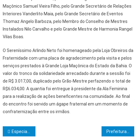
Maçônico Samuel Vieira Filho, pelo Grande Secretário de Relações
Interiores Vanderlito Maia, pelo Grande Secretário de Eventos
Thomaz Angelo Barboza, pelo Membro do Conselho de Mestres
Instalados Nilo Carvalho e pelo Grande Mestre de Harmonia Rangel
Vilas Boas.
O Sereníssimo Arlindo Neto foi homenageado pela Loja Obreiros da
Fraternidade com uma placa de agradecimento pela visita e pelos
serviços prestados à Grande Loja Maçônica do Estado da Bahia. O
valor do tronco da solidariedade arrecadado durante a sessão foi
de R$ 3.017,00, duplicado pelo Grão-Mestre perfazendo o total de
R$6.034,00. A quantia foi entregue à presidente da Ala Feminina
para a realização de ações beneficentes na comunidade. Ao final
do encontro foi servido um ágape fraternal em um momento de
confraternização entre os irmãos.
Navegação de Post
Especialistas alertam para vacinação contra a catapora
Prefeituras têm nova queda no repasse do FPM e UPB convoca reunião emergencial para discutir crise financeira