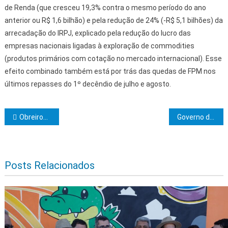
de Renda (que cresceu 19,3% contra o mesmo período do ano
anterior ou R$ 1,6 bilhão) e pela redução de 24% (-R$ 5,1 bilhões) da
arrecadação do IRPJ, explicado pela redução do lucro das
empresas nacionais ligadas à exploração de commodities
(produtos primários com cotação no mercado internacional). Esse
efeito combinado também está por trás das quedas de FPM nos
últimos repasses do 1º decêndio de julho e agosto.
Navegação de Post
Obreiros da Fraternidade realiza Encontro Regional Maçônico
Governo da Bahia investe na agricultura familiar para abastecer a alimentação escolar
Posts Relacionados