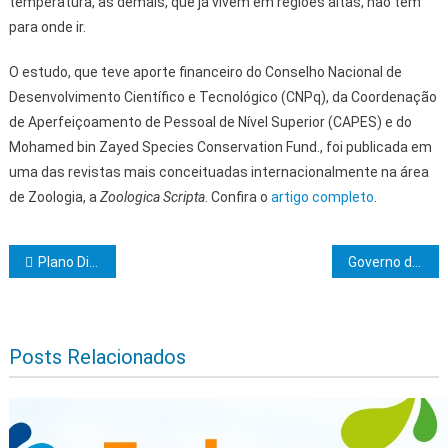
temperatura, as demais, que já vivem em regiões altas, não têm
para onde ir.
O estudo, que teve aporte financeiro do Conselho Nacional de
Desenvolvimento Científico e Tecnológico (CNPq), da Coordenação
de Aperfeiçoamento de Pessoal de Nível Superior (CAPES) e do
Mohamed bin Zayed Species Conservation Fund., foi publicada em
uma das revistas mais conceituadas internacionalmente na área
de Zoologia, a
Zoologica Scripta
. Confira o
artigo completo
.
Navegação de Post
Plano Diretor: Prefeitura de Ilhéus disponibiliza formulário para população enviar contribuições
Governo do Estado entrega ambulâncias e equipamentos de saúde que vão beneficiar mais de 180 cidades baianas
Posts Relacionados