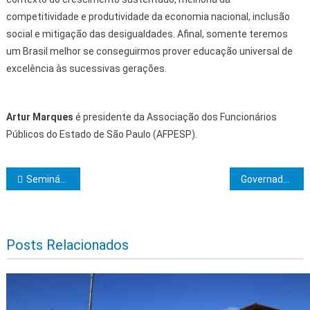
competitividade e produtividade da economia nacional, inclusão
social e mitigação das desigualdades. Afinal, somente teremos
um Brasil melhor se conseguirmos prover educação universal de
excelência às sucessivas gerações.
Artur Marques
é presidente da Associação dos Funcionários
Públicos do Estado de São Paulo (AFPESP).
Navegação de Post
Seminário debate na Assembleia Legislativa da Bahia o direito ao alimento e o combate à fome
Governador Jerônimo Rodrigues anuncia criação de plano de segurança para Feira de Santana
Posts Relacionados