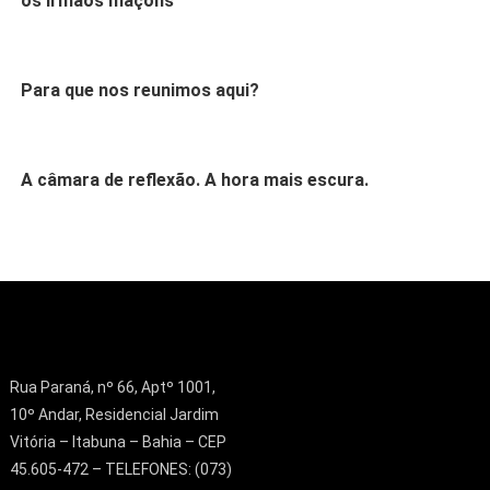
os irmãos maçons
Para que nos reunimos aqui?
A câmara de reflexão. A hora mais escura.
Rua Paraná, nº 66, Aptº 1001,
10º Andar, Residencial Jardim
Vitória – Itabuna – Bahia – CEP
45.605-472 – TELEFONES: (073)