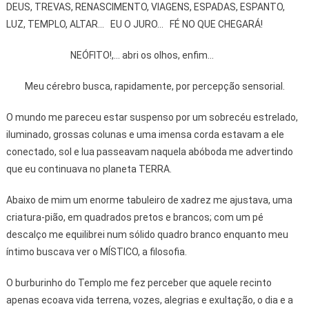
DEUS, TREVAS, RENASCIMENTO, VIAGENS, ESPADAS, ESPANTO,
LUZ, TEMPLO, ALTAR... EU O JURO... FÉ NO QUE CHEGARÁ!
NEÓFITO!,... abri os olhos, enfim...
Meu cérebro busca, rapidamente, por percepção sensorial.
O mundo me pareceu estar suspenso por um sobrecéu estrelado,
iluminado, grossas colunas e uma imensa corda estavam a ele
conectado, sol e lua passeavam naquela abóboda me advertindo
que eu continuava no planeta TERRA.
Abaixo de mim um enorme tabuleiro de xadrez me ajustava, uma
criatura-pião, em quadrados pretos e brancos; com um pé
descalço me equilibrei num sólido quadro branco enquanto meu
íntimo buscava ver o MÍSTICO, a filosofia.
O burburinho do Templo me fez perceber que aquele recinto
apenas ecoava vida terrena, vozes, alegrias e exultação, o dia e a