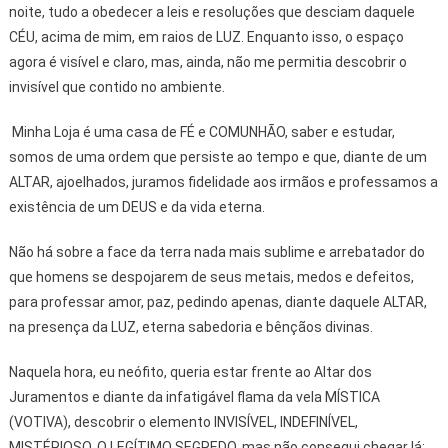
noite, tudo a obedecer a leis e resoluções que desciam daquele
CÉU, acima de mim, em raios de LUZ. Enquanto isso, o espaço
agora é visível e claro, mas, ainda, não me permitia descobrir o
invisível que contido no ambiente.
Minha Loja é uma casa de FÉ e COMUNHÃO, saber e estudar,
somos de uma ordem que persiste ao tempo e que, diante de um
ALTAR, ajoelhados, juramos fidelidade aos irmãos e professamos a
existência de um DEUS e da vida eterna.
Não há sobre a face da terra nada mais sublime e arrebatador do
que homens se despojarem de seus metais, medos e defeitos,
para professar amor, paz, pedindo apenas, diante daquele ALTAR,
na presença da LUZ, eterna sabedoria e bênçãos divinas.
Naquela hora, eu neófito, queria estar frente ao Altar dos
Juramentos e diante da infatigável flama da vela MÍSTICA
(VOTIVA), descobrir o elemento INVISÍVEL, INDEFINÍVEL,
MISTÉRIOSO, O LEGÍTIMO SEGREDO, mas não consegui chegar lá;