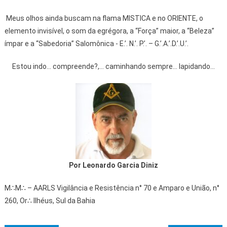
Meus olhos ainda buscam na flama MISTICA e no ORIENTE, o
elemento invisível, o som da egrégora, a “Força” maior, a “Beleza”
ímpar e a “Sabedoria” Salomônica - E.’. N.’. P.’. – G.’.A.’.D.’.U.’.
Estou indo... compreende?,... caminhando sempre... lapidando...
Por Leonardo Garcia Diniz
M∴M∴ – AARLS Vigilância e Resistência n° 70 e Amparo e União, n°
260, Or∴ Ilhéus, Sul da Bahia