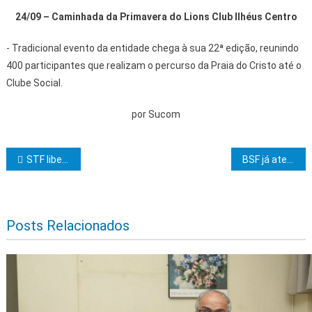
24/09 – Caminhada da Primavera do Lions Club Ilhéus Centro
- Tradicional evento da entidade chega à sua 22ª edição, reunindo
400 participantes que realizam o percurso da Praia do Cristo até o
Clube Social.
por Sucom
Navegação de Post
STF libera empréstimo consignado a beneficiários de programas sociais
BSF já atendeu mais de 70 mil famílias em vulnerabilidade social em todo o estado
Posts Relacionados