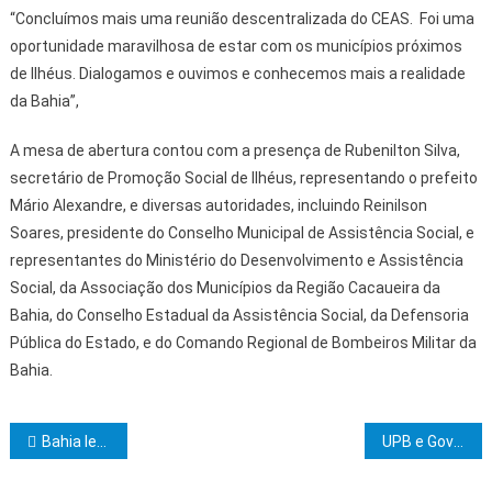
“Concluímos mais uma reunião descentralizada do CEAS. Foi uma
oportunidade maravilhosa de estar com os municípios próximos
de Ilhéus. Dialogamos e ouvimos e conhecemos mais a realidade
da Bahia”,
A mesa de abertura contou com a presença de Rubenilton Silva,
secretário de Promoção Social de Ilhéus, representando o prefeito
Mário Alexandre, e diversas autoridades, incluindo Reinilson
Soares, presidente do Conselho Municipal de Assistência Social, e
representantes do Ministério do Desenvolvimento e Assistência
Social, da Associação dos Municípios da Região Cacaueira da
Bahia, do Conselho Estadual da Assistência Social, da Defensoria
Pública do Estado, e do Comando Regional de Bombeiros Militar da
Bahia.
Navegação de Post
Bahia leva sustentabilidade e sabor para Bio Brazil Fair e Naturaltech
UPB e Governo Federal discutem transformação digital dos municípios