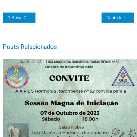
Navegação de Post
Bahia Cacau se prepara para grandes feiras de novembro e dezembro
Capítulo Terceiro Milênio de Ilhéus realiza eleição
Posts Relacionados