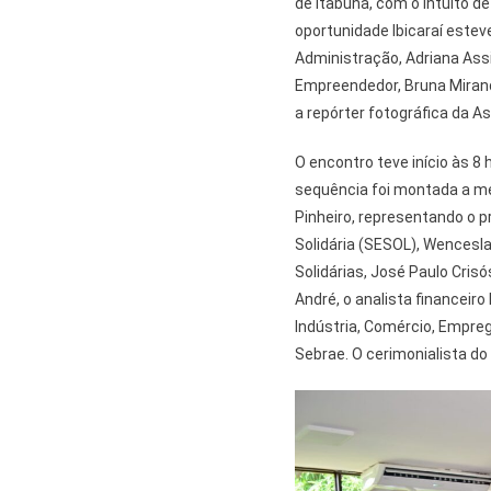
de Itabuna, com o intuito d
oportunidade Ibicaraí estev
Administração, Adriana Assi
Empreendedor, Bruna Mirand
a repórter fotográfica da A
O encontro teve início às 8 
sequência foi montada a me
Pinheiro, representando o 
Solidária (SESOL), Wencesla
Solidárias, José Paulo Cris
André, o analista financeir
Indústria, Comércio, Empreg
Sebrae. O cerimonialista do