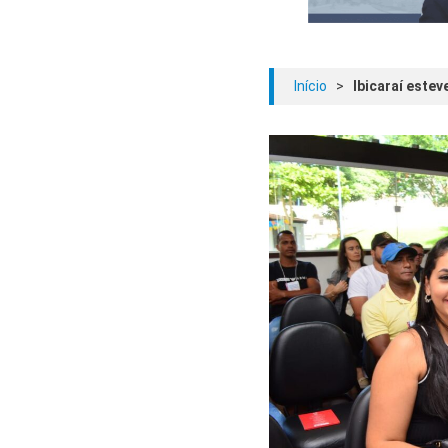
Início
>
Ibicaraí estev