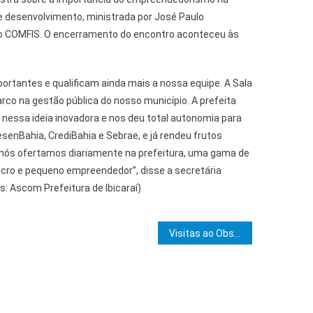
e desenvolvimento, ministrada por José Paulo
o COMFIS. O encerramento do encontro aconteceu às
ortantes e qualificam ainda mais a nossa equipe. A Sala
co na gestão pública do nosso município. A prefeita
 nessa ideia inovadora e nos deu total autonomia para
senBahia, CrediBahia e Sebrae, e já rendeu frutos
je nós ofertamos diariamente na prefeitura, uma gama de
icro e pequeno empreendedor”, disse a secretária
s: Ascom Prefeitura de Ibicaraí)
e Post
Visitas ao Observatório Astronômico da UESC (OAU)