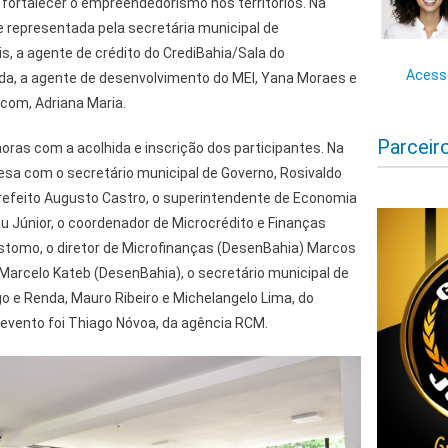
e fortalecer o empreendedorismo nos territórios. Na
e representada pela secretária municipal de
s, a agente de crédito do CrediBahia/Sala do
Acesse
a, a agente de desenvolvimento do MEI, Yana Moraes e
scom, Adriana Maria.
Parceir
horas com a acolhida e inscrição dos participantes. Na
sa com o secretário municipal de Governo, Rosivaldo
prefeito Augusto Castro, o superintendente de Economia
u Júnior, o coordenador de Microcrédito e Finanças
óstomo, o diretor de Microfinanças (DesenBahia) Marcos
o Marcelo Kateb (DesenBahia), o secretário municipal de
o e Renda, Mauro Ribeiro e Michelangelo Lima, do
 evento foi Thiago Nóvoa, da agência RCM.