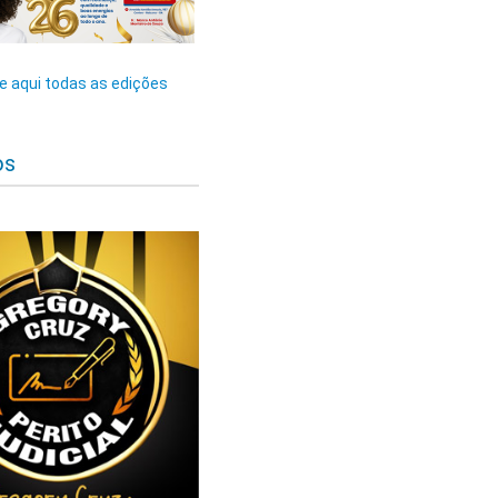
 aqui todas as edições
os