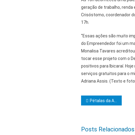
geração de trabalho, renda 
Crisóstomo, coordenador d
17h.
“Essas ações são muito imp
do Empreendedor foi um mar
Monalisa Tavares acreditou
tocar esse projeto com o De
positivos para Ibicaraí. Ho
serviços gratuitos para o m
Adriana Assis. (Texto e foto
Navegação d
Pétalas da Acácia realiza o 1º Forro do Bode
Posts Relacionados