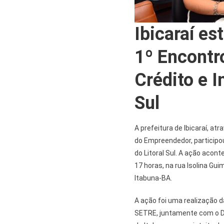
Ibicaraí es
1º Encontr
Crédito e I
Sul
A prefeitura de Ibicaraí, at
do Empreendedor, participou
do Litoral Sul. A ação acont
17 horas, na rua Isolina Gui
Itabuna-BA.
A ação foi uma realização d
SETRE, juntamente com o De