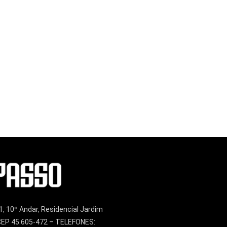
1, 10º Andar, Residencial Jardim
– CEP 45.605-472 – TELEFONES: