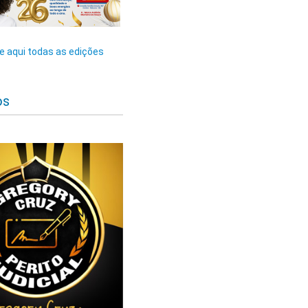
 aqui todas as edições
os