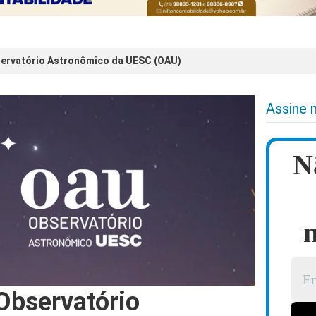
servatório Astronômico da UESC (OAU)
Assine 
N
n
 Observatório