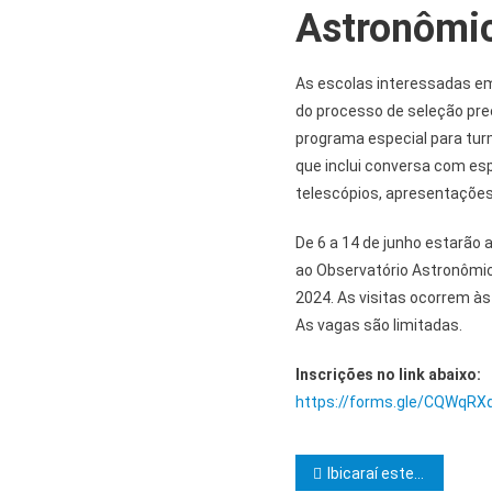
Astronômi
As escolas interessadas em
do processo de seleção pre
programa especial para tur
que inclui conversa com es
telescópios, apresentações 
De 6 a 14 de junho estarão 
ao Observatório Astronômic
2024. As visitas ocorrem às
As vagas são limitadas.
Inscrições no link abaixo:
https://forms.gle/CQWqR
Navegação d
Ibicaraí esteve representada no 1º Encontro de Agentes de Crédito e Interlocutores do Litoral Sul