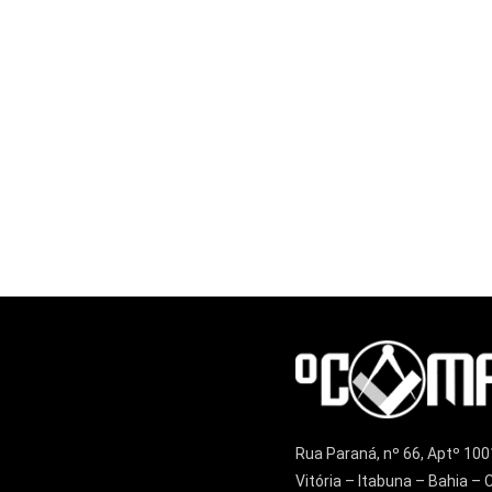
Rua Paraná, nº 66, Aptº 100
Vitória – Itabuna – Bahia 