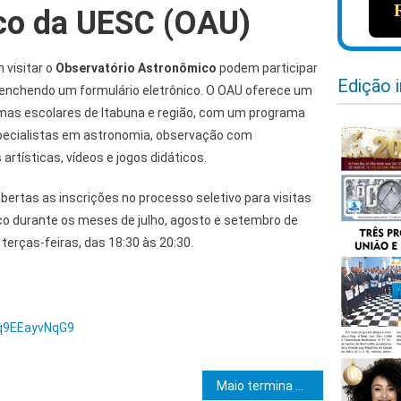
co da UESC (OAU)
 visitar o
Observatório Astronômico
podem participar
Edição 
enchendo um formulário eletrônico. O OAU oferece um
mas escolares de Itabuna e região, com um programa
pecialistas em astronomia, observação com
artísticas, vídeos e jogos didáticos.
abertas as inscrições no processo seletivo para visitas
o durante os meses de julho, agosto e setembro de
 terças-feiras, das 18:30 às 20:30.
Xq9EEayvNqG9
e Post
Maio termina com o menor número de mortes violentas dos últimos 12 anos