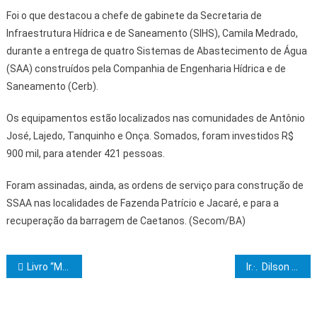
Foi o que destacou a chefe de gabinete da Secretaria de
Infraestrutura Hídrica e de Saneamento (SIHS), Camila Medrado,
durante a entrega de quatro Sistemas de Abastecimento de Água
(SAA) construídos pela Companhia de Engenharia Hídrica e de
Saneamento (Cerb).
Os equipamentos estão localizados nas comunidades de Antônio
José, Lajedo, Tanquinho e Onça. Somados, foram investidos R$
900 mil, para atender 421 pessoas.
Foram assinadas, ainda, as ordens de serviço para construção de
SSAA nas localidades de Fazenda Patrício e Jacaré, e para a
recuperação da barragem de Caetanos. (Secom/BA)
Navegação de Post
Livro “Mensagens que Libertam” será lançado nesta terça-feira, 12 de novembro, na Cidade da Luz
Ir.·. Dilson de Mattos assume como Sumo Sacerdote do Capítulo Arca dos Construtores nº 124