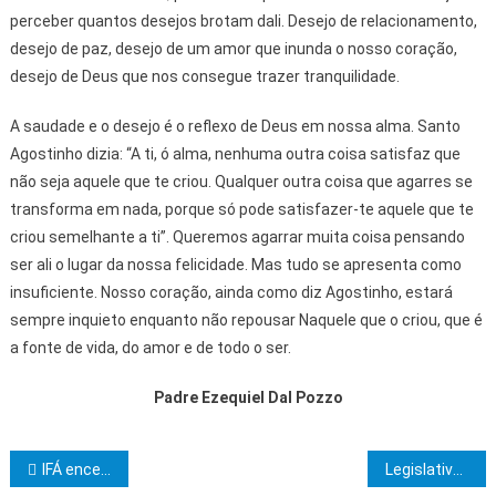
perceber quantos desejos brotam dali. Desejo de relacionamento,
desejo de paz, desejo de um amor que inunda o nosso coração,
desejo de Deus que nos consegue trazer tranquilidade.
A saudade e o desejo é o reflexo de Deus em nossa alma. Santo
Agostinho dizia: “A ti, ó alma, nenhuma outra coisa satisfaz que
não seja aquele que te criou. Qualquer outra coisa que agarres se
transforma em nada, porque só pode satisfazer-te aquele que te
criou semelhante a ti”. Queremos agarrar muita coisa pensando
ser ali o lugar da nossa felicidade. Mas tudo se apresenta como
insuficiente. Nosso coração, ainda como diz Agostinho, estará
sempre inquieto enquanto não repousar Naquele que o criou, que é
a fonte de vida, do amor e de todo o ser.
Padre Ezequiel Dal Pozzo
Navegação de Post
IFÁ encerra cursos Corpo Iaô com o espetáculo “ORIKI: Histórias para Cantar, Dançar, Tocar e Encenar”
Legislativo da Bahia celebra o Dia Nacional da Bíblia