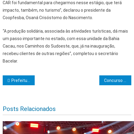
CAR foi fundamental para chegarmos nesse estágio, que terá
impacto, também, no turismo”, declarou o presidente da
Coopfesba, Osaná Crisóstomo do Nascimento.
“A produção solidária, associada às atividades turísticas, dá mais
um passo importante no estado, com essa unidade da Bahia
Cacau, nos Caminhos do Sudoeste, que, já na inauguração,
recebeu clientes de outras regiões”, completou o secretário
Bacelar.
Navegação de Post
Prefeitura de Itabuna e Governo do Estado vão entregar areninhas de futebol do Lomanto e de Nova Ferradas
Concurso público da Uneb oferece 68 vagas
Posts Relacionados