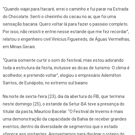
“Quando viajei para Itacaré, errei o caminho e fui parar na Estrada
do Chocolate. Senti o cheirinho do cacau no ar, que foi uma
sensação bacana. Quero voltar lá para fazer o passeio completo.
Por isso, não resisti e entrei nesse estande que me fez recordar”,
relatou o engenheiro civil Vinícius Figueiredo, de Águas Vermelhas,
em Minas Gerais.
“Queria somente curtir o som do festival, mas estou adorando
toda a estrutura da festa, inclusive as dicas de turismo. O clima é
acolhedor, e pretendo voltar”, elogiou o empresário Ademilton
Santos, de Eunápolis, no extremo sul baiano.
Na noite de sexta-feira (23), dia da abertura do FIB, que termina
neste domingo (25), o estande da Setur-BA teve a presença do
titular da pasta, Maurício Bacelar. “O Festival de Inverno é mais
uma demonstração da capacidade da Bahia de receber grandes
eventos, dentro da diversidade de segmentos que o estado
oferece aos visitantes. Aproveitamos para divulgar o roteiro do