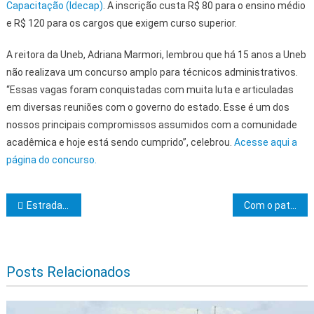
Capacitação (Idecap)
. A inscrição custa R$ 80 para o ensino médio
e R$ 120 para os cargos que exigem curso superior.
A reitora da Uneb, Adriana Marmori, lembrou que há 15 anos a Uneb
não realizava um concurso amplo para técnicos administrativos.
“Essas vagas foram conquistadas com muita luta e articuladas
em diversas reuniões com o governo do estado. Esse é um dos
nossos principais compromissos assumidos com a comunidade
acadêmica e hoje está sendo cumprido”, celebrou.
Acesse aqui a
página do concurso.
Navegação de Post
Estrada do Chocolate é atração no Festival de Inverno Bahia
Com o patrocínio da Bahiagás, XVI Festival da Cultura Japonesa acontece em Salvador
Posts Relacionados