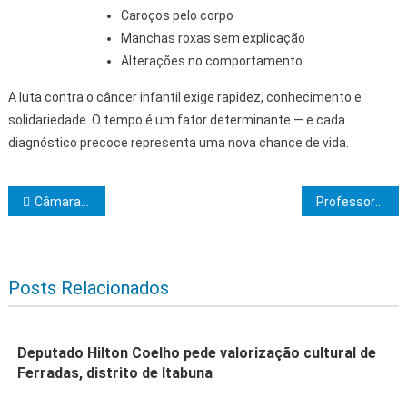
Caroços pelo corpo
Manchas roxas sem explicação
Alterações no comportamento
A luta contra o câncer infantil exige rapidez, conhecimento e
solidariedade. O tempo é um fator determinante — e cada
diagnóstico precoce representa uma nova chance de vida.
Navegação de Post
Câmara de Itabuna homenageia mulheres de destaque com Comenda Otaciana Pinto
Professor da Uesc Contribui para Nova Norma Brasileira sobre Barras de Polímero Reforçado com Fibras
Posts Relacionados
Deputado Hilton Coelho pede valorização cultural de
Ferradas, distrito de Itabuna