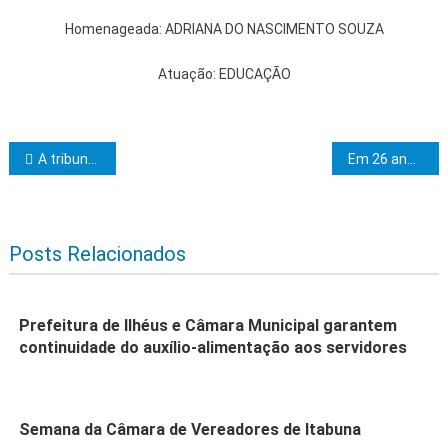
Homenageada: ADRIANA DO NASCIMENTO SOUZA
Atuação: EDUCAÇÃO
Navegação de Post
A tribuna é livre a bem da ordem
Em 26 anos, Instituto Ronald já investiu mais de 65 milhões no Norte e Nordeste
Posts Relacionados
Prefeitura de Ilhéus e Câmara Municipal garantem
continuidade do auxílio-alimentação aos servidores
Semana da Câmara de Vereadores de Itabuna